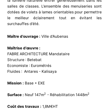
la lumière naturelle entrer généreusement dans les
salles de classes. L’ensemble des menuiseries sont
dotées de volets à lames orientables pour permettre
le meilleur éclairement tout en évitant les
surchauffes d’été.
Maître d’ouvrage :
Ville d’Aubenas
Maîtrise d’œuvre :
FABRE ARCHITECTURE Mandataire
Structure : Betebat
Economiste : Eurométrés
Fluides : Antares - Kalisaya
Mission :
Base + EXE
2
2
Surface :
Neuf 147m
- Réhabilitation 1448m
Coût des travaux :
1,8M€HT